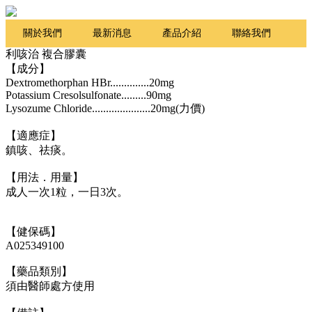
關於我們
最新消息
產品介紹
聯絡我們
利咳治 複合膠囊
Q&A
【成分】
Dextromethorphan HBr..............20mg
Potassium Cresolsulfonate.........90mg
Lysozume Chloride.....................20mg(力價)
【適應症】
鎮咳、祛痰。
【用法．用量】
成人一次1粒，一日3次。
【健保碼】
A025349100
【藥品類別】
須由醫師處方使用